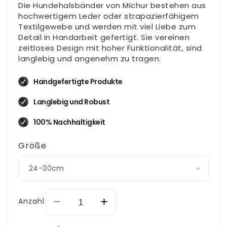
Die Hundehalsbänder von Michur bestehen aus
hochwertigem Leder oder strapazierfähigem
Textilgewebe und werden mit viel Liebe zum
Detail in Handarbeit gefertigt. Sie vereinen
zeitloses Design mit hoher Funktionalität, sind
langlebig und angenehm zu tragen.
Handgefertigte Produkte
Langlebig und Robust
100% Nachhaltigkeit
Größe
Anzahl
Verringere
Erhöhe
die
die