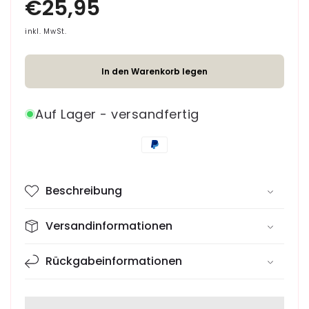
Menge
Menge
für
für
Minimo
Minimo
inkl. MwSt.
Hundehalsband
Hundehalsband
Braun
Braun
In den Warenkorb legen
Auf Lager - versandfertig
Zahlungsmethoden
Beschreibung
Versandinformationen
Rückgabeinformationen