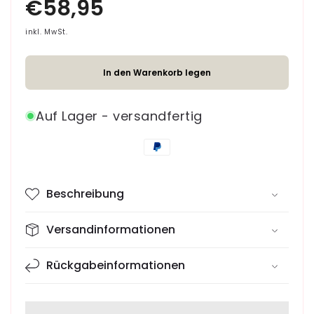
Menge
Menge
für
für
Diego
Diego
inkl. MwSt.
Schwarz
Schwarz
Hundehalsband
Hundehalsband
In den Warenkorb legen
Auf Lager - versandfertig
Zahlungsmethoden
Beschreibung
Versandinformationen
Rückgabeinformationen