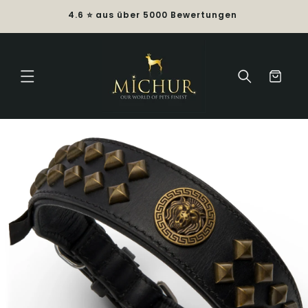
Direkt
4.6 ⭐ aus über 5000 Bewertungen
D
zum
Inhalt
Warenkorb
duktinformationen
ingen