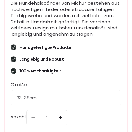
Die Hundehalsbänder von Michur bestehen aus
hochwertigem Leder oder strapazierfähigem
Textilgewebe und werden mit viel Liebe zum
Detail in Handarbeit gefertigt. Sie vereinen
zeitloses Design mit hoher Funktionalität, sind
langlebig und angenehm zu tragen.
Handgefertigte Produkte
Langlebig und Robust
100% Nachhaltigkeit
Größe
Anzahl
Verringere
Erhöhe
die
die