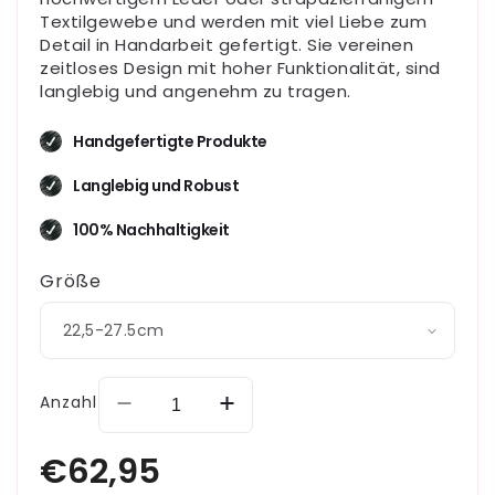
Textilgewebe und werden mit viel Liebe zum
Detail in Handarbeit gefertigt. Sie vereinen
zeitloses Design mit hoher Funktionalität, sind
langlebig und angenehm zu tragen.
Handgefertigte Produkte
Langlebig und Robust
100% Nachhaltigkeit
Größe
Anzahl
Verringere
Erhöhe
die
die
Menge
Menge
für
für