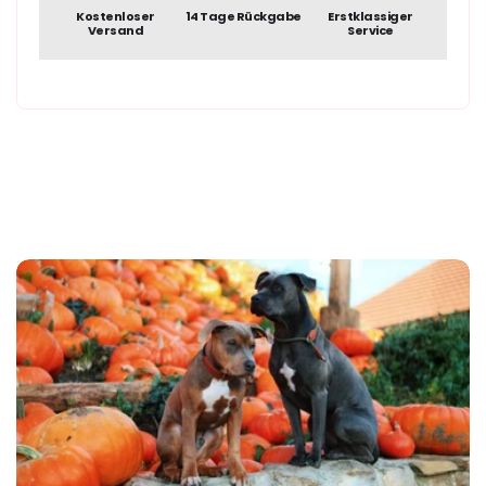
Kostenloser
14 Tage Rückgabe
Erstklassiger
Versand
Service
€62,95
Normaler
Preis