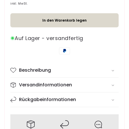
Timor
Timor
inkl. MwSt.
Hundehalsband
Hundehalsband
In den Warenkorb legen
Auf Lager - versandfertig
Zahlungsmethoden
Beschreibung
Versandinformationen
Rückgabeinformationen