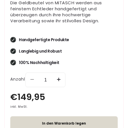
Die Geldbeutel von MiTASCH werden aus
feinstem Echtleder handgefertigt und
überzeugen durch ihre hochwertige
Verarbeitung sowie ihr stilvolles Design.
Handgefertigte Produkte
Langlebig und Robust
100% Nachhaltigkeit
Anzahl
Verringere
Erhöhe
die
die
Menge
Menge
für
für
Große
Große
inkl. MwSt.
Handytasche
Handytasche
Julia
Julia
In den Warenkorb legen