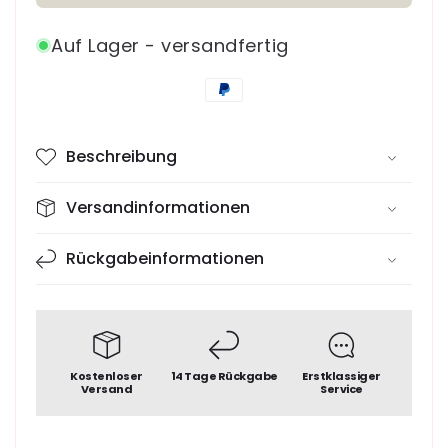
Auf Lager - versandfertig
Zahlungsmethoden
Beschreibung
Versandinformationen
Rückgabeinformationen
Kostenloser
14 Tage Rückgabe
Erstklassiger
Versand
Service
€149,95
Normaler
Preis