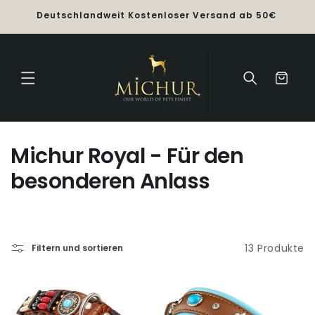
Direkt
Nu
Deutschlandweit Kostenloser Versand ab 50€
zum
Inhalt
Warenkorb
K
Michur Royal - Für den
a
besonderen Anlass
t
e
13 Produkte
g
Filtern und sortieren
o
r