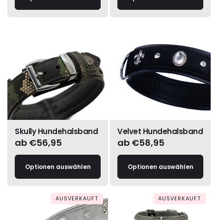
Skully Hundehalsband
Velvet Hundehalsband
Normaler
ab €56,95
Normaler
ab €58,95
Preis
Preis
Optionen auswählen
Optionen auswählen
AUSVERKAUFT
AUSVERKAUFT