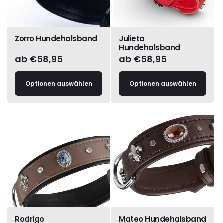
Zorro Hundehalsband
Julieta
Hundehalsband
Normaler
ab €58,95
Normaler
ab €58,95
Preis
Preis
Optionen auswählen
Optionen auswählen
Rodrigo
Mateo Hundehalsband