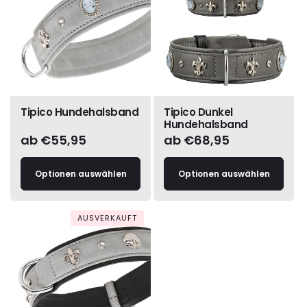
Tipico Hundehalsband
Tipico Dunkel
Hundehalsband
Normaler
ab €55,95
Normaler
ab €68,95
Preis
Preis
Optionen auswählen
Optionen auswählen
AUSVERKAUFT