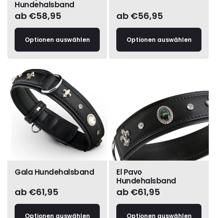
Hundehalsband
Normaler
ab €58,95
Normaler
ab €56,95
Preis
Preis
Optionen auswählen
Optionen auswählen
Gala Hundehalsband
El Pavo
Hundehalsband
Normaler
ab €61,95
Normaler
ab €61,95
Preis
Preis
Optionen auswählen
Optionen auswählen