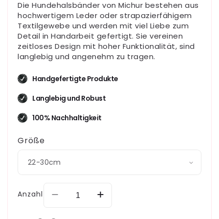
Die Hundehalsbänder von Michur bestehen aus
hochwertigem Leder oder strapazierfähigem
Textilgewebe und werden mit viel Liebe zum
Detail in Handarbeit gefertigt. Sie vereinen
zeitloses Design mit hoher Funktionalität, sind
langlebig und angenehm zu tragen.
Handgefertigte Produkte
Langlebig und Robust
100% Nachhaltigkeit
Größe
Anzahl
Verringere
Erhöhe
die
die