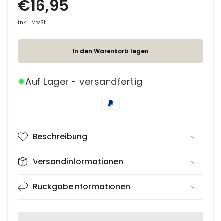
Menge
Menge
für
für
Sherpa
Sherpa
inkl. MwSt.
Hundehalsband
Hundehalsband
Black
Black
In den Warenkorb legen
Stone
Stone
Auf Lager - versandfertig
Zahlungsmethoden
Beschreibung
Versandinformationen
Rückgabeinformationen