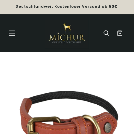
Direkt
Nu
Deutschlandweit Kostenloser Versand ab 50€
zum
Inhalt
Warenkorb
duktinformationen
ingen