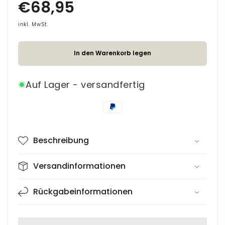
Menge
Menge
für
für
Jose
Jose
inkl. MwSt.
Hundeleine
Hundeleine
In den Warenkorb legen
Auf Lager - versandfertig
Zahlungsmethoden
Beschreibung
Versandinformationen
Rückgabeinformationen