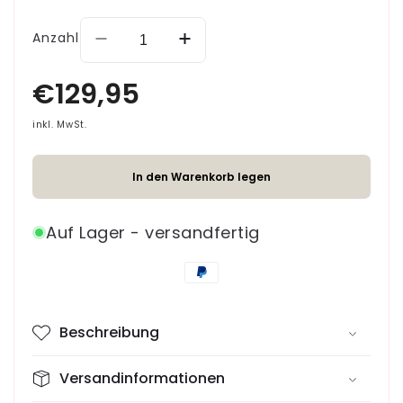
Anzahl
Verringere
Erhöhe
die
die
Menge
Menge
für
für
Handytasche
Handytasche
inkl. MwSt.
No.1
No.1
Jack
Jack
In den Warenkorb legen
Auf Lager - versandfertig
Zahlungsmethoden
Beschreibung
Versandinformationen