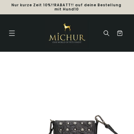
Direkt
Nur kurze Zeit 10%!!RABATT!! auf deine Bestellung
€
zum
mit Hund10
Inhalt
Warenkorb
duktinformationen
ingen