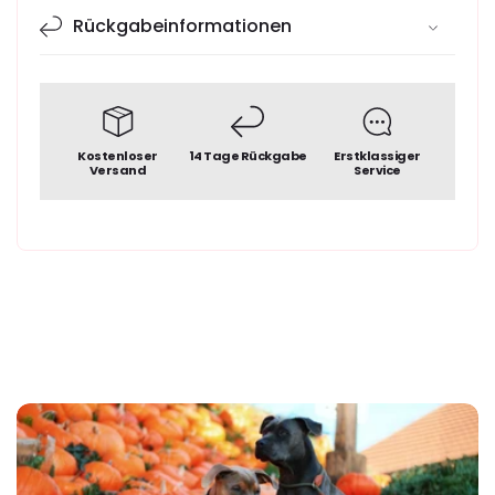
Rückgabeinformationen
Kostenloser
14 Tage Rückgabe
Erstklassiger
Versand
Service
€129,95
Normaler
Preis